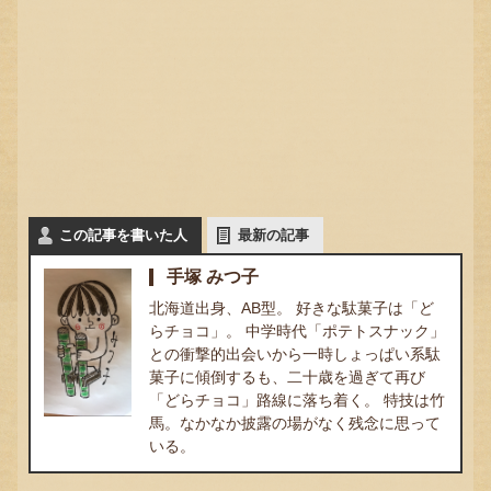
この記事を書いた人
最新の記事
手塚 みつ子
北海道出身、AB型。 好きな駄菓子は「ど
らチョコ」。 中学時代「ポテトスナック」
との衝撃的出会いから一時しょっぱい系駄
菓子に傾倒するも、二十歳を過ぎて再び
「どらチョコ」路線に落ち着く。 特技は竹
馬。なかなか披露の場がなく残念に思って
いる。