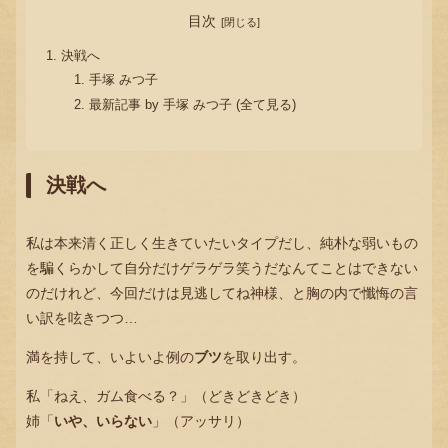
目次
決戦へ
手塚 みつ子
最新記事 by 手塚 みつ子 (全て見る)
決戦へ
私は本来清く正しく生きていたいタイプだし、純朴な弱いもの
を騙くらかして自分だけゲラゲラ笑うだなんてことはできない
のだけれど、今回だけは見逃してね神様、と胸の内で懺悔の言
い訳を呟きつつ…
満を持して、いよいよ例の
ブツ
を取り出す。
私「ねえ、ガム食べる？」（どきどきどき）
姉「
いや、いらない
」（アッサリ）