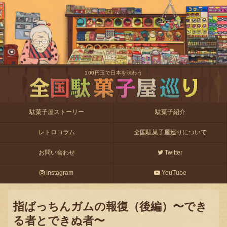
100円玉で日本を味わう
駄菓子屋ストーリー
駄菓子紹介
レトロコラム
全国駄菓子屋巡りについて
お問い合わせ
Twitter
Instagram
YouTube
指ばっちんガムの報復（後編）〜でき
る者とできぬ者〜