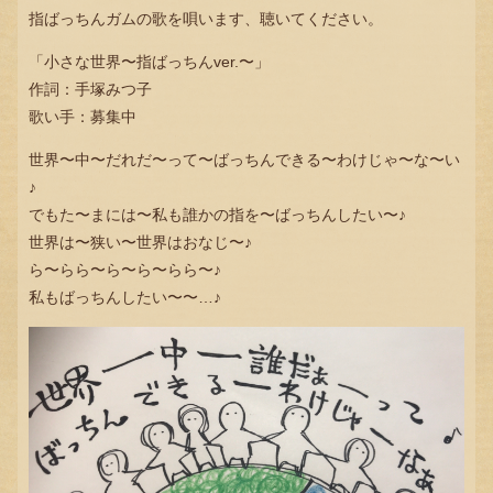
指ばっちんガムの歌を唄います、聴いてください。
「小さな世界〜指ばっちんver.〜」
作詞：手塚みつ子
歌い手：募集中
世界〜中〜だれだ〜って〜ばっちんできる〜わけじゃ〜な〜い
♪
でもた〜まには〜私も誰かの指を〜ばっちんしたい〜♪
世界は〜狭い〜世界はおなじ〜♪
ら〜らら〜ら〜ら〜らら〜♪
私もばっちんしたい〜〜…♪