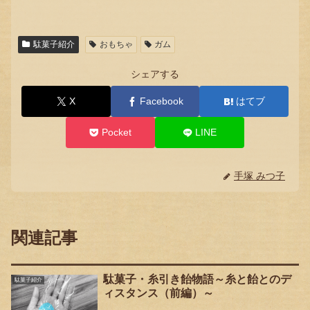
駄菓子紹介
おもちゃ
ガム
シェアする
X
Facebook
はてブ
Pocket
LINE
手塚 みつ子
関連記事
駄菓子・糸引き飴物語～糸と飴とのデ
駄菓子紹介
ィスタンス（前編）～