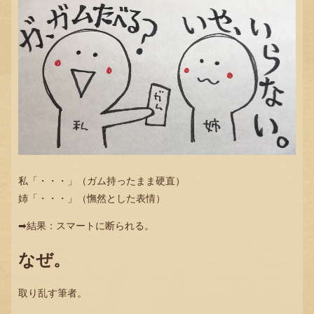
私「・・・」（ガム持ったまま硬直）
姉「・・・」（憮然とした表情）
➡︎結果：スマートに断られる。
なぜ。
取り乱す筆者。