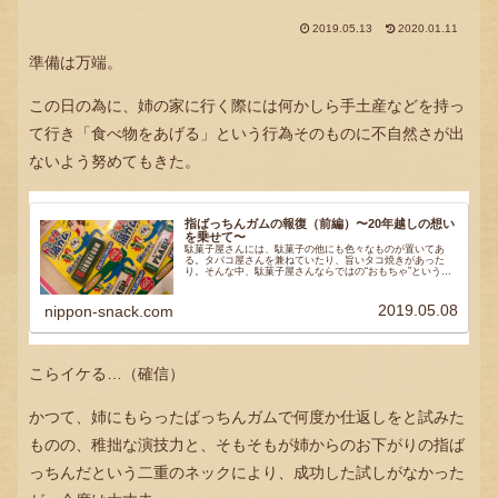
2019.05.13
2020.01.11
準備は万端。
この日の為に、姉の家に行く際には何かしら手土産などを持っ
て行き「食べ物をあげる」という行為そのものに不自然さが出
ないよう努めてもきた。
指ばっちんガムの報復（前編）〜20年越しの想い
を乗せて〜
駄菓子屋さんには、駄菓子の他にも色々なものが置いてあ
る。タバコ屋さんを兼ねていたり、旨いタコ焼きがあった
り。そんな中、駄菓子屋さんならではの“おもちゃ”というの
も、実は結構好きで。というわけで、今回は駄菓子屋さんに
ある楽しいおもちゃを紹介し...
2019.05.08
nippon-snack.com
こらイケる…（確信）
かつて、姉にもらったばっちんガムで何度か仕返しをと試みた
ものの、稚拙な演技力と、そもそもが姉からのお下がりの指ば
っちんだという二重のネックにより、成功した試しがなかった