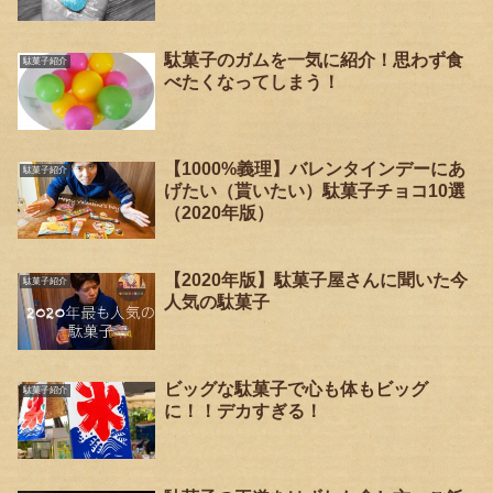
駄菓子のガムを一気に紹介！思わず食
駄菓子紹介
べたくなってしまう！
【1000%義理】バレンタインデーにあ
駄菓子紹介
げたい（貰いたい）駄菓子チョコ10選
（2020年版）
【2020年版】駄菓子屋さんに聞いた今
駄菓子紹介
人気の駄菓子
ビッグな駄菓子で心も体もビッグ
駄菓子紹介
に！！デカすぎる！