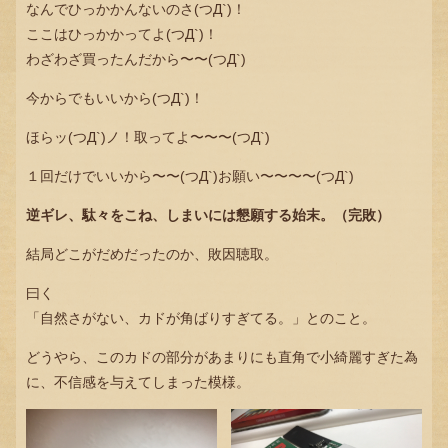
なんでひっかかんないのさ(つД`)！
ここはひっかかってよ(つД`)！
わざわざ買ったんだから〜〜(つД`)
今からでもいいから(つД`)！
ほらッ(つД`)ノ！取ってよ〜〜〜(つД`)
１回だけでいいから〜〜(つД`)お願い〜〜〜〜(つД`)
逆ギレ、駄々をこね、しまいには懇願する始末。（完敗）
結局どこがだめだったのか、敗因聴取。
曰く
「自然さがない、カドが角ばりすぎてる。」とのこと。
どうやら、このカドの部分があまりにも直角で小綺麗すぎた為
に、不信感を与えてしまった模様。