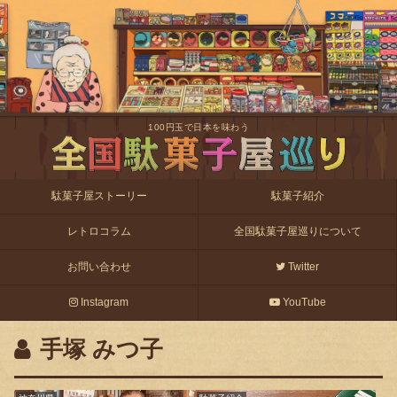
100円玉で日本を味わう
駄菓子屋ストーリー
駄菓子紹介
レトロコラム
全国駄菓子屋巡りについて
お問い合わせ
Twitter
Instagram
YouTube
手塚 みつ子