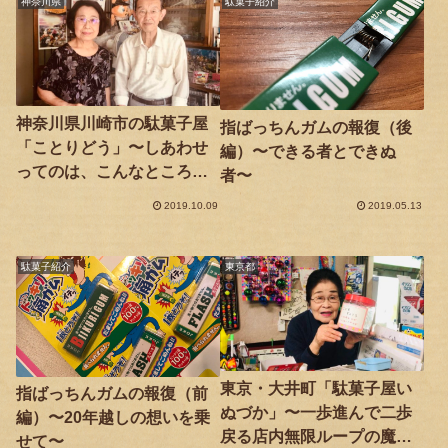
神奈川県
駄菓子紹介
神奈川県川崎市の駄菓子屋
指ばっちんガムの報復（後
「ことりどう」〜しあわせ
編）〜できる者とできぬ
ってのは、こんなところに
者〜
あるのかも〜
2019.10.09
2019.05.13
駄菓子紹介
東京都
東京・大井町「駄菓子屋い
指ばっちんガムの報復（前
ぬづか」〜一歩進んで二歩
編）〜20年越しの想いを乗
戻る店内無限ループの魔
せて〜