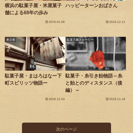
横浜の駄菓子屋・米屋菓子
ハッピーターンおばさん
舗による68年の歩み
2019.01.08
2018.12.11
東京都
駄菓子屋ストーリー
駄菓子屋・まはろはなー下
駄菓子・糸引き飴物語～糸
町スピリッツ物語ー
と飴とのディスタンス（後
編）～
2018.12.03
2018.11.18
次のページ