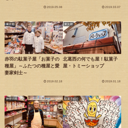
法〜
2019.05.08
2019.03.07
東京都
東京都
赤羽の駄菓子屋「お菓子の
北葛西の何でも屋！駄菓子
種屋」～ふたつの種屋と愛
屋・トミーショップ
妻家剣士～
2019.02.18
2019.01.18
神奈川県
駄菓子紹介