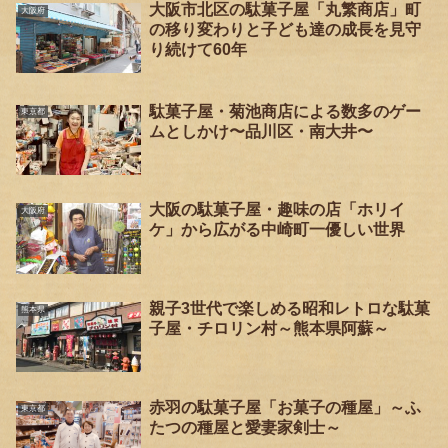
大阪市北区の駄菓子屋「丸繁商店」町
大阪府
の移り変わりと子ども達の成長を見守
り続けて60年
駄菓子屋・菊池商店による数多のゲー
東京都
ムとしかけ〜品川区・南大井〜
大阪の駄菓子屋・趣味の店「ホリイ
大阪府
ケ」から広がる中崎町一優しい世界
親子3世代で楽しめる昭和レトロな駄菓
熊本県
子屋・チロリン村～熊本県阿蘇～
赤羽の駄菓子屋「お菓子の種屋」～ふ
東京都
たつの種屋と愛妻家剣士～