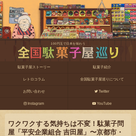
100円玉で日本を味わう
駄菓子屋ストーリー
駄菓子紹介
レトロコラム
全国駄菓子屋巡りについて
お問い合わせ
Twitter
Instagram
YouTube
ワクワクする気持ちは不変！駄菓子問
屋「平安企業組合 吉田屋」〜京都市・