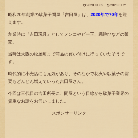
2020.01.05
2023.01.21
昭和20年創業の駄菓子問屋『吉田屋』は、
2020年で70年
を迎
えます。
創業時は『吉田玩具』としてメンコやビー玉、縄跳びなどの販
売。
当時は大阪の松屋町まで商品の買い付けに行っていたそうで
す。
時代的に小売店にも元気があり、そのなかで花火や駄菓子の需
要もどんどん増えていった吉田屋さん。
今回は三代目の吉田所長に、問屋という目線から駄菓子業界の
貴重なお話をお伺いしました。
スポンサーリンク