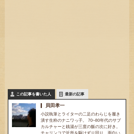
この記事を書いた人
最新の記事
貝田孝一
小説執筆とライターの二足のわらじを履き
潰す生粋のナニワっ子。 70~80年代のサブ
カルチャーと銭湯が三度の飯の次に好き。
チャリンコで近所を駆けずり回り、面白い