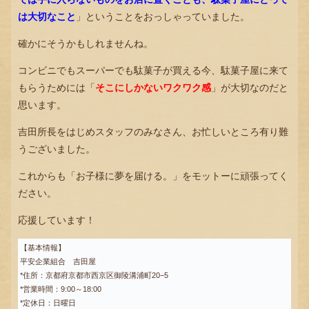
は大切なこと
」ということをおっしゃっていました。
確かにそうかもしれませんね。
コンビニでもスーパーでも駄菓子が買える今、駄菓子屋に来て
もらうためには「
そこにしかないワクワク感
」が大切なのだと
思います。
吉田所長をはじめスタッフのみなさん、お忙しいところ有り難
うございました。
これからも「お子様に夢を届ける。」をモットーに頑張ってく
ださい。
応援しています！
【基本情報】
平安企業組合 吉田屋
*住所：京都府京都市西京区御陵溝浦町20−5
*営業時間：9:00～18:00
*定休日：日曜日