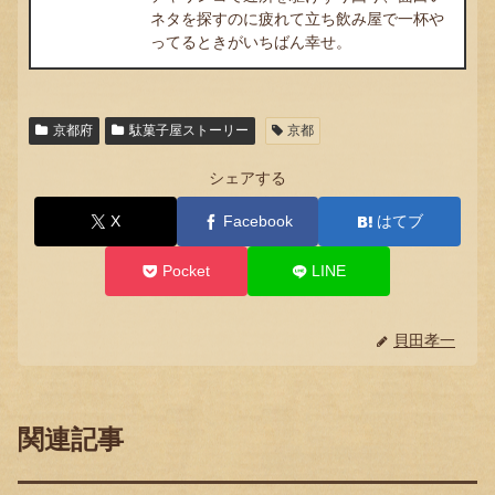
ネタを探すのに疲れて立ち飲み屋で一杯や
ってるときがいちばん幸せ。
京都府
駄菓子屋ストーリー
京都
シェアする
X
Facebook
はてブ
Pocket
LINE
貝田孝一
関連記事